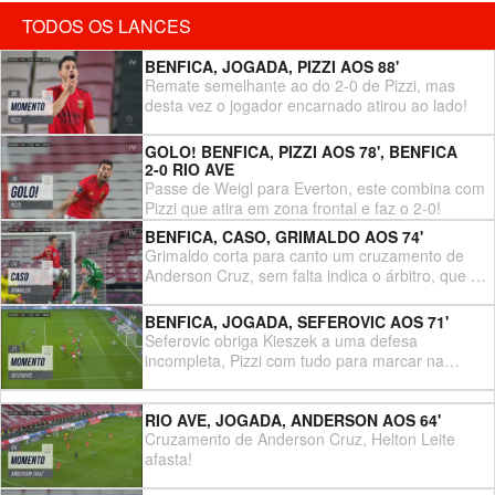
das redes. Nuno Almeida fez um compasso de
TODOS OS LANCES
espera para ouvir o VAR e acabou por confirmar
o golo, o suíço estava em jogo.
BENFICA, JOGADA, PIZZI AOS 88'
Remate semelhante ao do 2-0 de Pizzi, mas
desta vez o jogador encarnado atirou ao lado!
GOLO! BENFICA, PIZZI AOS 78', BENFICA
2-0 RIO AVE
Passe de Weigl para Everton, este combina com
Pizzi que atira em zona frontal e faz o 2-0!
BENFICA, CASO, GRIMALDO AOS 74'
Grimaldo corta para canto um cruzamento de
Anderson Cruz, sem falta indica o árbitro, que dá
canto.
BENFICA, JOGADA, SEFEROVIC AOS 71'
Seferovic obriga Kieszek a uma defesa
incompleta, Pizzi com tudo para marcar na
recarga, levanta demasiado a bola e atira por
cima!
RIO AVE, JOGADA, ANDERSON AOS 64'
Cruzamento de Anderson Cruz, Helton Leite
afasta!