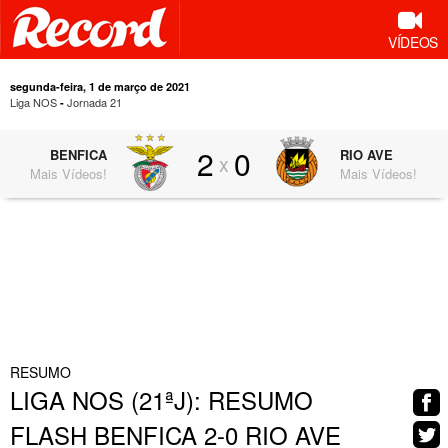
VÍDEOS
segunda-feira, 1 de março de 2021
Liga NOS
Jornada 21
-
2
0
BENFICA
RIO AVE
x
Mais Vídeos!
Mais Vídeos!
0:55
RESUMO
LIGA NOS (21ªJ): RESUMO
FLASH BENFICA 2-0 RIO AVE