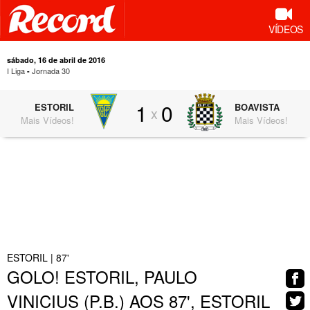
VÍDEOS
sábado, 16 de abril de 2016
I Liga
Jornada 30
-
1
0
ESTORIL
BOAVISTA
x
Mais Vídeos!
Mais Vídeos!
0:55
ESTORIL | 87'
GOLO! ESTORIL, PAULO
VINICIUS (P.B.) AOS 87', ESTORIL