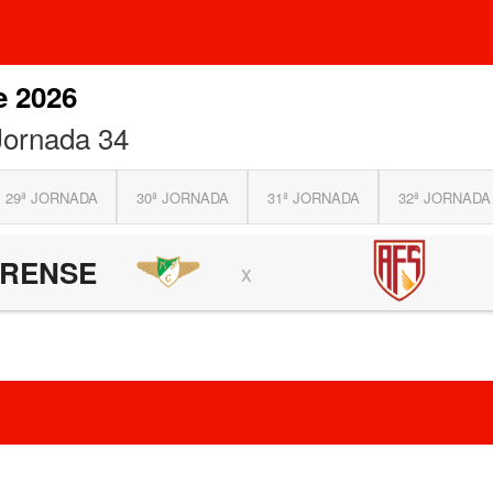
e 2026
Jornada 34
29ª JORNADA
30ª JORNADA
31ª JORNADA
32ª JORNADA
IRENSE
x