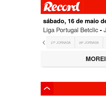
sábado, 16 de maio d
Liga Portugal Betclic
-
 JORNADA
26ª JORNADA
27ª JORNADA
28ª JORNADA
MORE